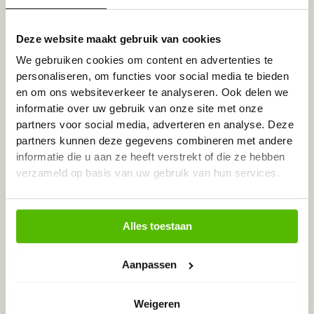
Toegestane bestandstypen: doc, docx, pdf, jpg, jpeg,
png, Max. bestandsgrootte: 128 MB.
Deze website maakt gebruik van cookies
Uw contactgegevens
We gebruiken cookies om content en advertenties te
personaliseren, om functies voor social media te bieden
Feedback anoniem melden?
en om ons websiteverkeer te analyseren. Ook delen we
informatie over uw gebruik van onze site met onze
partners voor social media, adverteren en analyse. Deze
Uw naam
(Vereist)
partners kunnen deze gegevens combineren met andere
informatie die u aan ze heeft verstrekt of die ze hebben
verzameld op basis van uw gebruik van hun services.
Voornaam
Uw email adres
(Vereist)
Alles toestaan
Instemming
(Vereist)
Ik geef toestemming voor verwerking van mijn
Aanpassen
persoonlijke data
(Vereist)
CAPTCHA
Weigeren