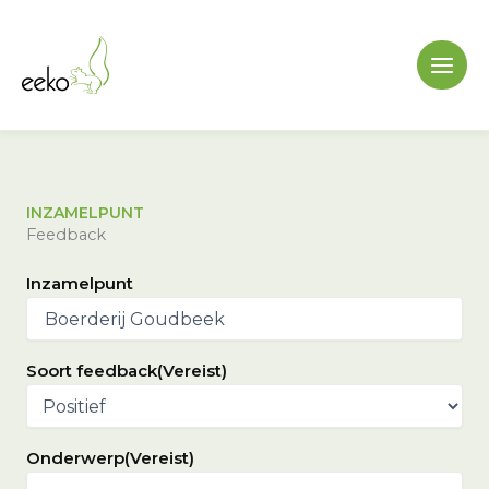
Ga
naar
de
inhoud
INZAMELPUNT
Feedback
Inzamelpunt
Soort feedback
(Vereist)
Onderwerp
(Vereist)