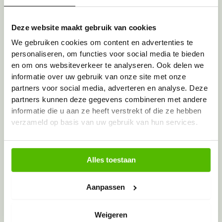
Toegestane bestandstypen: doc, docx, pdf, jpg, jpeg,
png, Max. bestandsgrootte: 128 MB.
Deze website maakt gebruik van cookies
Uw contactgegevens
We gebruiken cookies om content en advertenties te
personaliseren, om functies voor social media te bieden
Feedback anoniem melden?
en om ons websiteverkeer te analyseren. Ook delen we
informatie over uw gebruik van onze site met onze
partners voor social media, adverteren en analyse. Deze
Uw naam
(Vereist)
partners kunnen deze gegevens combineren met andere
informatie die u aan ze heeft verstrekt of die ze hebben
verzameld op basis van uw gebruik van hun services.
Voornaam
Uw email adres
(Vereist)
Alles toestaan
Instemming
(Vereist)
Ik geef toestemming voor verwerking van mijn
Aanpassen
persoonlijke data
(Vereist)
CAPTCHA
Weigeren