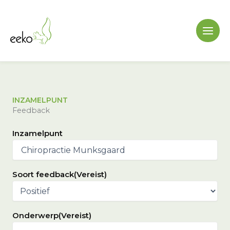
Ga
naar
de
inhoud
INZAMELPUNT
Feedback
Inzamelpunt
Soort feedback
(Vereist)
Onderwerp
(Vereist)