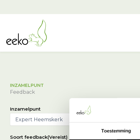
Ga
naar
de
inhoud
INZAMELPUNT
Feedback
Inzamelpunt
Toestemming
Soort feedback
(Vereist)