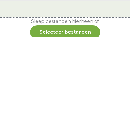
Sleep bestanden hierheen of
Selecteer bestanden
, png, Max. bestandsgrootte: 128 MB.