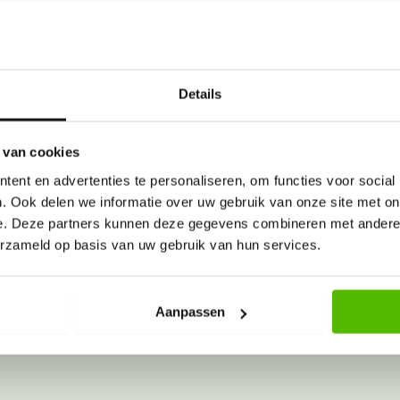
Sleep bestanden hierheen of
Details
Selecteer bestanden
, png, Max. bestandsgrootte: 128 MB.
 van cookies
ent en advertenties te personaliseren, om functies voor social
. Ook delen we informatie over uw gebruik van onze site met on
e. Deze partners kunnen deze gegevens combineren met andere i
erzameld op basis van uw gebruik van hun services.
Aanpassen