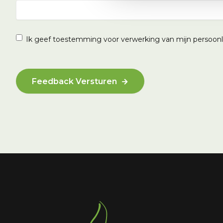
Instemming
(Vereist)
Ik geef toestemming voor verwerking van mijn persoonli
CAPTCHA
Feedback Versturen