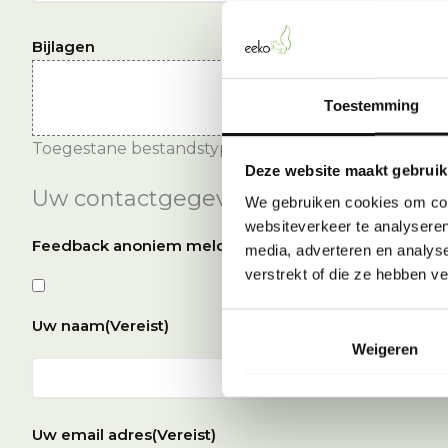
Bijlagen
Toestemming
Toegestane bestandstypen: doc, docx, pdf, jpg, jpeg
Deze website maakt gebruik
Uw contactgegevens
We gebruiken cookies om cont
websiteverkeer te analyseren
Feedback anoniem melden?
media, adverteren en analys
verstrekt of die ze hebben v
Uw naam
(Vereist)
Weigeren
Voornaam
Uw email adres
(Vereist)