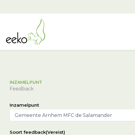
Ga
naar
de
inhoud
INZAMELPUNT
Feedback
Inzamelpunt
Soort feedback
(Vereist)