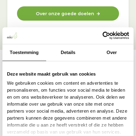
Over onze goede doelen
Toestemming
Details
Over
Vraag & antwoord
Deze website maakt gebruik van cookies
De meest voorkomende vragen over onze dienst vind
We gebruiken cookies om content en advertenties te
je hier.
personaliseren, om functies voor social media te bieden
en om ons websiteverkeer te analyseren. Ook delen we
informatie over uw gebruik van onze site met onze
Bekijk alle antwoorden
partners voor social media, adverteren en analyse. Deze
partners kunnen deze gegevens combineren met andere
informatie die u aan ze heeft verstrekt of die ze hebben
verzameld op basis van uw gebruik van hun services.