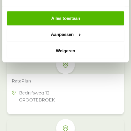
Alles toestaan
Meer inzamelpunten in de buurt
Eeko heeft meer dan 100
Aanpassen
inzamelpunten in het hele land,
ook in jouw buurt.
Weigeren
RataPlan
Bedrijfsweg 12
GROOTEBROEK