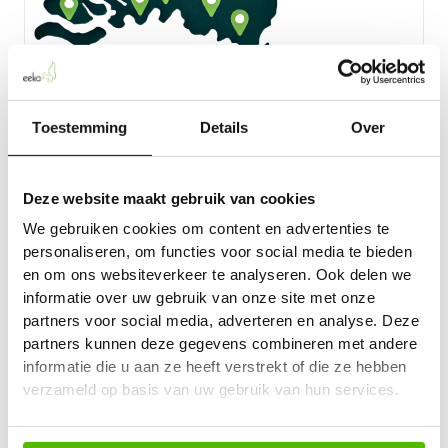
Toestemming
Details
Over
Deze website maakt gebruik van cookies
Openbare Inzamelpunten
We gebruiken cookies om content en advertenties te
Jij als particulier wil je eigen cartridge, mobiele
personaliseren, om functies voor social media te bieden
telefoon of tablet niet zomaar bij het afval gooien. Je
en om ons websiteverkeer te analyseren. Ook delen we
kiest voor milieuvriendelijk hergebruik. Dus even langs
informatie over uw gebruik van onze site met onze
het dichtstbijzijnde Eeko Inzamelpunt.
partners voor social media, adverteren en analyse. Deze
Inleveren doe je geheel kosteloos
partners kunnen deze gegevens combineren met andere
informatie die u aan ze heeft verstrekt of die ze hebben
Je cartridge of device wordt zo mogelijk
verzameld op basis van uw gebruik van hun services.
gerefurbished of materialen worden hergebruikt