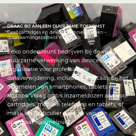
DRAAG BIJ AAN EEN DUURZAME TOEKOMST
Geef cartridges en devices een nieuw leven –
duurzaam ingezameld met Eeko
Eeko ondersteunt bedrijven bij de veilige en
duurzame verwerking van devices. Kies als
organisatie voor professionele
dataverwijdering, inclusief certificaat, bij het
inzamelen van smartphones, tablets en
laptops. Vraag gratis inzameldozen aan voor
cartridges, mobiele telefoons en tablets, of
maak als particulier gebruik van een
openbaar inzamelpunt.