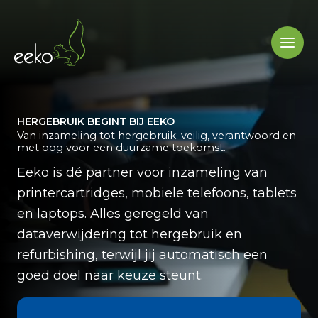
Ga
naar
de
inhoud
HERGEBRUIK BEGINT BIJ EEKO
Van inzameling tot hergebruik: veilig, verantwoord en
met oog voor een duurzame toekomst.
Eeko is dé partner voor inzameling van
printercartridges, mobiele telefoons, tablets
en laptops. Alles geregeld van
dataverwijdering tot hergebruik en
refurbishing, terwijl jij automatisch een
goed doel naar keuze steunt.