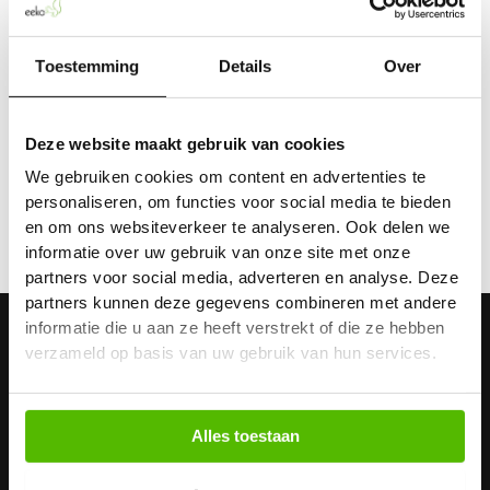
valt, raden we je aan om de onderkant goed dicht te
plakken direct als je de inzamelbox in elkaar zet. Denk
er ook aan de box niet te vol te vol is, want de box
Toestemming
Details
Over
moet ook weer dichtgeplakt worden om zo lekkage
te voorkomen.
Deze website maakt gebruik van cookies
We gebruiken cookies om content en advertenties te
personaliseren, om functies voor social media te bieden
VORIGE
VOLGENDE
en om ons websiteverkeer te analyseren. Ook delen we
informatie over uw gebruik van onze site met onze
partners voor social media, adverteren en analyse. Deze
partners kunnen deze gegevens combineren met andere
informatie die u aan ze heeft verstrekt of die ze hebben
verzameld op basis van uw gebruik van hun services.
Alles toestaan