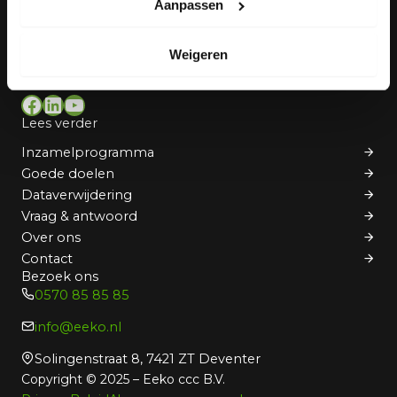
Aanpassen
Eeko is dé partner voor inzameling van
printercartridges, mobiele telefoons, tablets
Weigeren
en laptops in Nederland.
Facebook
LinkedIn
YouTube
Lees verder
Inzamelprogramma
Goede doelen
Dataverwijdering
Vraag & antwoord
Over ons
Contact
Bezoek ons
0570 85 85 85
info@eeko.nl
Solingenstraat 8, 7421 ZT Deventer
Copyright © 2025 – Eeko ccc B.V.