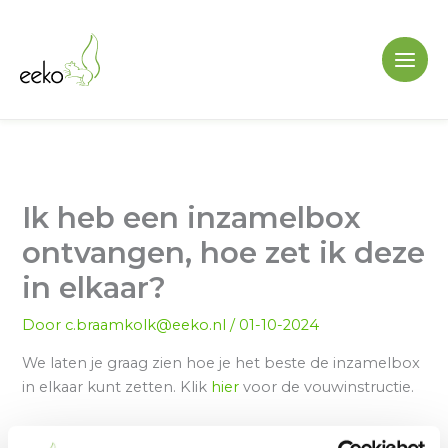
Ga
naar
de
inhoud
Ik heb een inzamelbox
ontvangen, hoe zet ik deze
in elkaar?
Door
c.braamkolk@eeko.nl
/
01-10-2024
We laten je graag zien hoe je het beste de inzamelbox
in elkaar kunt zetten. Klik
hier
voor de vouwinstructie.
Om te voorkomen dat de onderkant niet uit elkaar