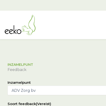
Ga
naar
de
inhoud
INZAMELPUNT
Feedback
Inzamelpunt
Soort feedback
(Vereist)