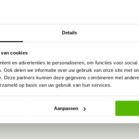
Sleep bestanden hierheen of
Details
Selecteer bestanden
, png, Max. bestandsgrootte: 128 MB.
 van cookies
ent en advertenties te personaliseren, om functies voor social
. Ook delen we informatie over uw gebruik van onze site met on
e. Deze partners kunnen deze gegevens combineren met andere i
erzameld op basis van uw gebruik van hun services.
Aanpassen