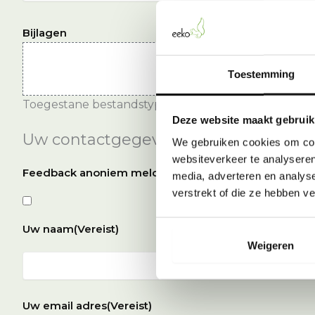
Bijlagen
Toestemming
Toegestane bestandstypen: doc, docx, pdf, jpg, jpeg
Deze website maakt gebruik
Uw contactgegevens
We gebruiken cookies om cont
websiteverkeer te analyseren
Feedback anoniem melden?
media, adverteren en analys
verstrekt of die ze hebben v
Uw naam
(Vereist)
Weigeren
Voornaam
Uw email adres
(Vereist)