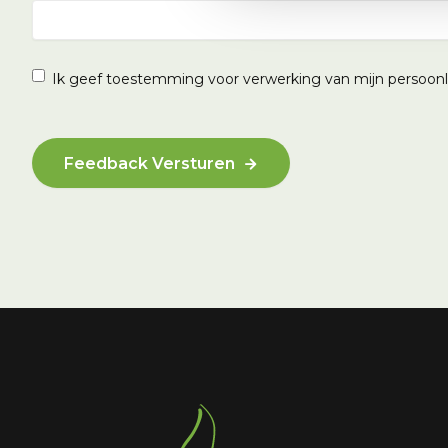
Instemming
(Vereist)
Ik geef toestemming voor verwerking van mijn persoonli
CAPTCHA
Feedback Versturen