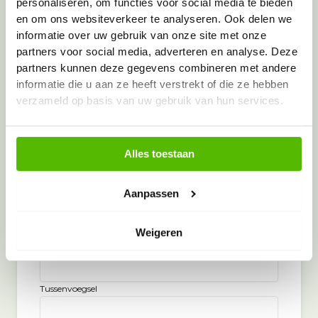
personaliseren, om functies voor social media te bieden
en om ons websiteverkeer te analyseren. Ook delen we
Telefoon
(Vereist)
informatie over uw gebruik van onze site met onze
partners voor social media, adverteren en analyse. Deze
partners kunnen deze gegevens combineren met andere
informatie die u aan ze heeft verstrekt of die ze hebben
E-mailadres
verzameld op basis van uw gebruik van hun services.
Contactpersoon
Alles toestaan
Je naam
(Vereist)
Aanpassen
Aanhef
Weigeren
Voornaam
Tussenvoegsel