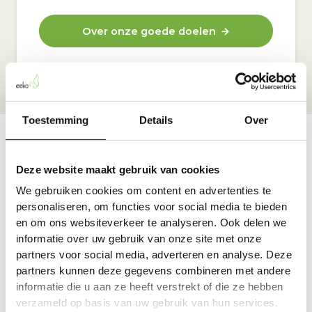
Over onze goede doelen
Toestemming
Details
Over
Vraag & antwoord
Deze website maakt gebruik van cookies
De meest voorkomende vragen over onze dienst vind
We gebruiken cookies om content en advertenties te
je hier.
personaliseren, om functies voor social media te bieden
en om ons websiteverkeer te analyseren. Ook delen we
informatie over uw gebruik van onze site met onze
Bekijk alle antwoorden
partners voor social media, adverteren en analyse. Deze
partners kunnen deze gegevens combineren met andere
informatie die u aan ze heeft verstrekt of die ze hebben
verzameld op basis van uw gebruik van hun services.