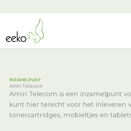
Ga
naar
de
inhoud
INZAMELPUNT
Amiri Telecom
Amiri Telecom is een inzamelpunt voo
kunt hier terecht voor het inleveren 
tonercartridges, mobieltjes en tablets