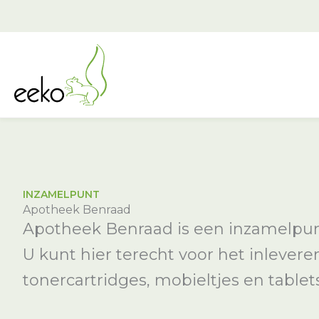
Ga
naar
de
inhoud
INZAMELPUNT
Apotheek Benraad
Apotheek Benraad is een inzamelpunt
U kunt hier terecht voor het inlever
tonercartridges, mobieltjes en tablets