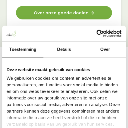
Over onze goede doelen
Toestemming
Details
Over
Vraag & antwoord
Deze website maakt gebruik van cookies
De meest voorkomende vragen over onze dienst vind
We gebruiken cookies om content en advertenties te
je hier.
personaliseren, om functies voor social media te bieden
en om ons websiteverkeer te analyseren. Ook delen we
informatie over uw gebruik van onze site met onze
Bekijk alle antwoorden
partners voor social media, adverteren en analyse. Deze
partners kunnen deze gegevens combineren met andere
informatie die u aan ze heeft verstrekt of die ze hebben
verzameld op basis van uw gebruik van hun services.