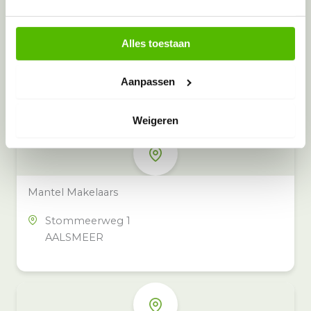
Alles toestaan
Meer inzamelpunten in de buurt
Eeko heeft meer dan 100
Aanpassen
inzamelpunten in het hele land,
ook in jouw buurt.
Weigeren
Mantel Makelaars
Stommeerweg 1
AALSMEER