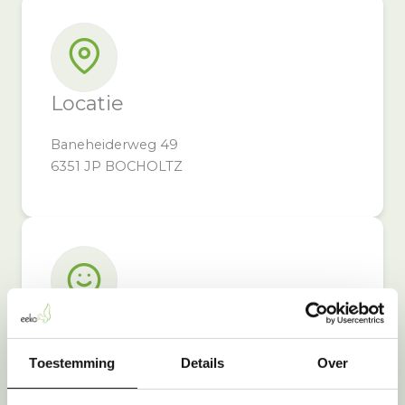
Locatie
Baneheiderweg 49
6351 JP BOCHOLTZ
Inzameldoel
Toestemming
Details
Over
Door bij Autodrome Grassere in te leveren,
steunt u: GAIAZOO