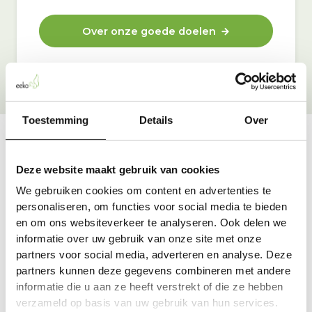
Over onze goede doelen
Toestemming
Details
Over
Vraag & antwoord
Deze website maakt gebruik van cookies
De meest voorkomende vragen over onze dienst vind
We gebruiken cookies om content en advertenties te
je hier.
personaliseren, om functies voor social media te bieden
en om ons websiteverkeer te analyseren. Ook delen we
informatie over uw gebruik van onze site met onze
Bekijk alle antwoorden
partners voor social media, adverteren en analyse. Deze
partners kunnen deze gegevens combineren met andere
informatie die u aan ze heeft verstrekt of die ze hebben
verzameld op basis van uw gebruik van hun services.