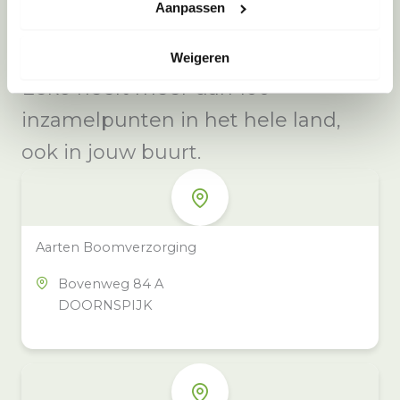
Aanpassen
Weigeren
Meer inzamelpunten in de buurt
Eeko heeft meer dan 100
inzamelpunten in het hele land,
ook in jouw buurt.
Aarten Boomverzorging
Bovenweg 84 A
DOORNSPIJK