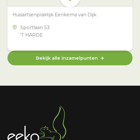
Huisartsenpraktijk Eenkema van Dijk
Sportlaan 53
'T HARDE
Bekijk alle inzamelpunten