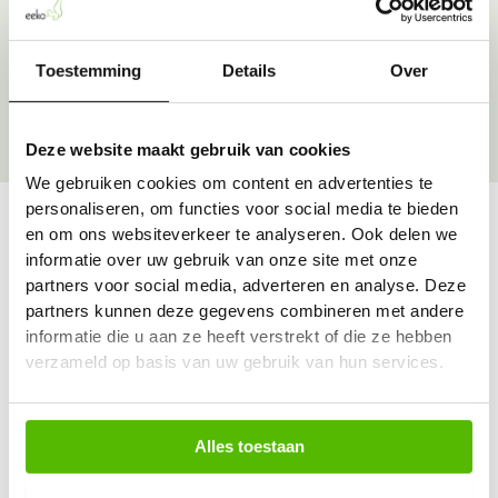
Over onze goede doelen
Toestemming
Details
Over
Deze website maakt gebruik van cookies
We gebruiken cookies om content en advertenties te
personaliseren, om functies voor social media te bieden
en om ons websiteverkeer te analyseren. Ook delen we
informatie over uw gebruik van onze site met onze
Vraag & antwoord
partners voor social media, adverteren en analyse. Deze
De meest voorkomende vragen over onze dienst vind
partners kunnen deze gegevens combineren met andere
je hier.
informatie die u aan ze heeft verstrekt of die ze hebben
verzameld op basis van uw gebruik van hun services.
Bekijk alle antwoorden
Alles toestaan