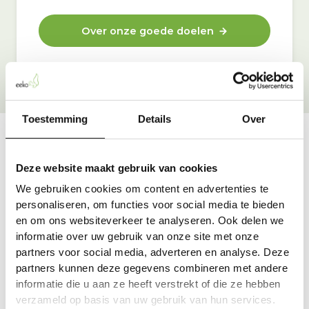
Over onze goede doelen
Toestemming
Details
Over
Vraag & antwoord
Deze website maakt gebruik van cookies
De meest voorkomende vragen over onze dienst vind
We gebruiken cookies om content en advertenties te
je hier.
personaliseren, om functies voor social media te bieden
en om ons websiteverkeer te analyseren. Ook delen we
informatie over uw gebruik van onze site met onze
Bekijk alle antwoorden
partners voor social media, adverteren en analyse. Deze
partners kunnen deze gegevens combineren met andere
informatie die u aan ze heeft verstrekt of die ze hebben
verzameld op basis van uw gebruik van hun services.