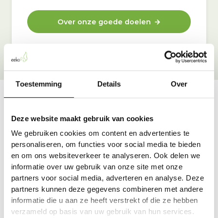
Over onze goede doelen
Toestemming
Details
Over
Vraag & antwoord
Deze website maakt gebruik van cookies
De meest voorkomende vragen over onze dienst vind
We gebruiken cookies om content en advertenties te
je hier.
personaliseren, om functies voor social media te bieden
en om ons websiteverkeer te analyseren. Ook delen we
informatie over uw gebruik van onze site met onze
Bekijk alle antwoorden
partners voor social media, adverteren en analyse. Deze
partners kunnen deze gegevens combineren met andere
informatie die u aan ze heeft verstrekt of die ze hebben
verzameld op basis van uw gebruik van hun services.