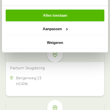
Alles toestaan
Meer inzamelpunten in de buurt
Eeko heeft meer dan 100
Aanpassen
inzamelpunten in het hele land,
ook in jouw buurt.
Weigeren
Pactum Jeugdzorg
Bergerweg 23
HORN