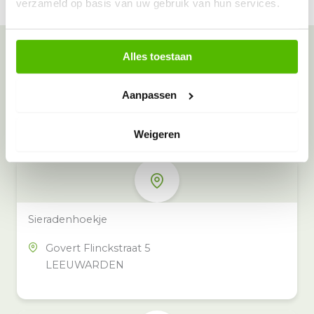
verzameld op basis van uw gebruik van hun services.
Alles toestaan
Meer inzamelpunten in de buurt
Eeko heeft meer dan 100
Aanpassen
inzamelpunten in het hele land,
Weigeren
ook in jouw buurt.
Sieradenhoekje
Govert Flinckstraat 5
LEEUWARDEN