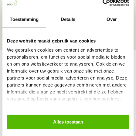
Over onze goede doelen
Toestemming
Details
Over
Deze website maakt gebruik van cookies
We gebruiken cookies om content en advertenties te
personaliseren, om functies voor social media te bieden
en om ons websiteverkeer te analyseren. Ook delen we
informatie over uw gebruik van onze site met onze
Vraag & antwoord
partners voor social media, adverteren en analyse. Deze
De meest voorkomende vragen over onze dienst vind
partners kunnen deze gegevens combineren met andere
je hier.
informatie die u aan ze heeft verstrekt of die ze hebben
verzameld op basis van uw gebruik van hun services.
Bekijk alle antwoorden
Alles toestaan