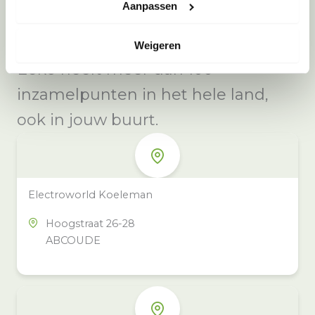
Aanpassen
Weigeren
Meer inzamelpunten in de buurt
Eeko heeft meer dan 100
inzamelpunten in het hele land,
ook in jouw buurt.
Electroworld Koeleman
Hoogstraat 26-28
ABCOUDE