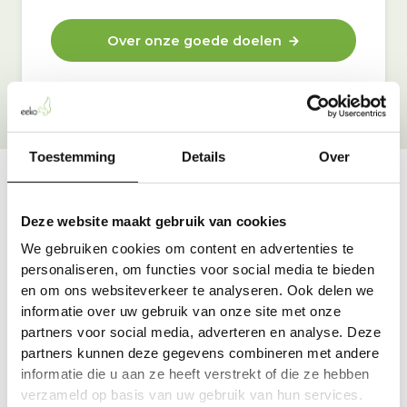
Over onze goede doelen
Toestemming
Details
Over
Vraag & antwoord
Deze website maakt gebruik van cookies
De meest voorkomende vragen over onze dienst vind
We gebruiken cookies om content en advertenties te
je hier.
personaliseren, om functies voor social media te bieden
en om ons websiteverkeer te analyseren. Ook delen we
informatie over uw gebruik van onze site met onze
Bekijk alle antwoorden
partners voor social media, adverteren en analyse. Deze
partners kunnen deze gegevens combineren met andere
informatie die u aan ze heeft verstrekt of die ze hebben
verzameld op basis van uw gebruik van hun services.