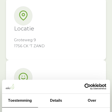
Locatie
Groteweg 9
1756 CK 'T ZAND
Inzameldoel
Toestemming
Details
Over
Door bij De Telefoonman in te leveren,
steunt u: OPKIKKER