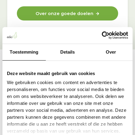
Over onze goede doelen
Toestemming
Details
Over
Vraag & antwoord
Deze website maakt gebruik van cookies
De meest voorkomende vragen over onze dienst vind
We gebruiken cookies om content en advertenties te
je hier.
personaliseren, om functies voor social media te bieden
en om ons websiteverkeer te analyseren. Ook delen we
informatie over uw gebruik van onze site met onze
Bekijk alle antwoorden
partners voor social media, adverteren en analyse. Deze
partners kunnen deze gegevens combineren met andere
informatie die u aan ze heeft verstrekt of die ze hebben
verzameld op basis van uw gebruik van hun services.