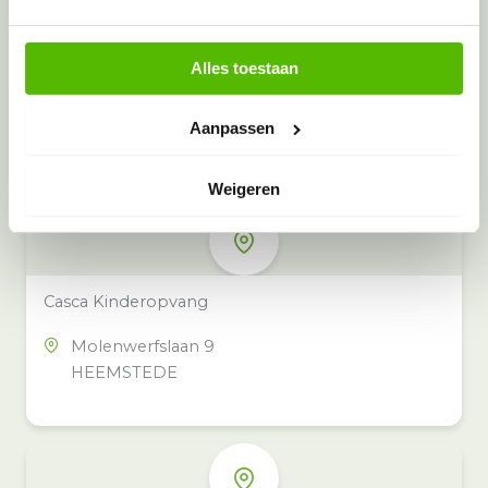
Alles toestaan
Meer inzamelpunten in de buurt
Eeko heeft meer dan 100
Aanpassen
inzamelpunten in het hele land,
ook in jouw buurt.
Weigeren
Casca Kinderopvang
Molenwerfslaan 9
HEEMSTEDE