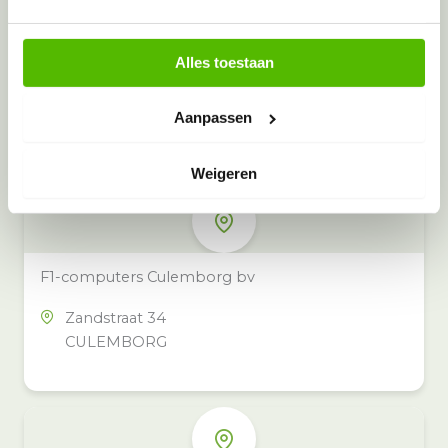
Alles toestaan
Meer inzamelpunten in de buurt
Eeko heeft meer dan 100
Aanpassen
inzamelpunten in het hele land,
ook in jouw buurt.
Weigeren
F1-computers Culemborg bv
Zandstraat 34
CULEMBORG