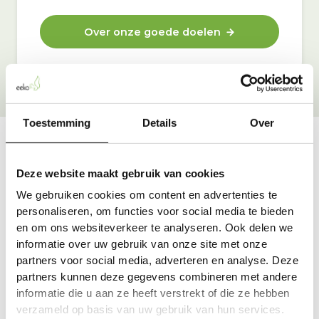
Over onze goede doelen
Toestemming
Details
Over
Vraag & antwoord
Deze website maakt gebruik van cookies
De meest voorkomende vragen over onze dienst vind
We gebruiken cookies om content en advertenties te
je hier.
personaliseren, om functies voor social media te bieden
en om ons websiteverkeer te analyseren. Ook delen we
informatie over uw gebruik van onze site met onze
Bekijk alle antwoorden
partners voor social media, adverteren en analyse. Deze
partners kunnen deze gegevens combineren met andere
informatie die u aan ze heeft verstrekt of die ze hebben
verzameld op basis van uw gebruik van hun services.