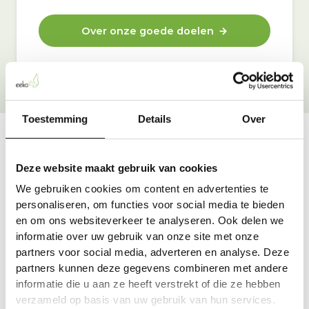
Over onze goede doelen
Toestemming
Details
Over
Vraag & antwoord
Deze website maakt gebruik van cookies
De meest voorkomende vragen over onze dienst vind
We gebruiken cookies om content en advertenties te
je hier.
personaliseren, om functies voor social media te bieden
en om ons websiteverkeer te analyseren. Ook delen we
informatie over uw gebruik van onze site met onze
Bekijk alle antwoorden
partners voor social media, adverteren en analyse. Deze
partners kunnen deze gegevens combineren met andere
informatie die u aan ze heeft verstrekt of die ze hebben
verzameld op basis van uw gebruik van hun services.