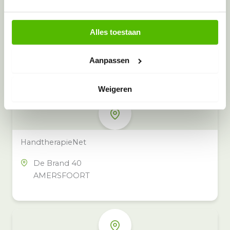
Alles toestaan
Meer inzamelpunten in de buurt
Eeko heeft meer dan 100
Aanpassen
inzamelpunten in het hele land,
ook in jouw buurt.
Weigeren
HandtherapieNet
De Brand 40
AMERSFOORT