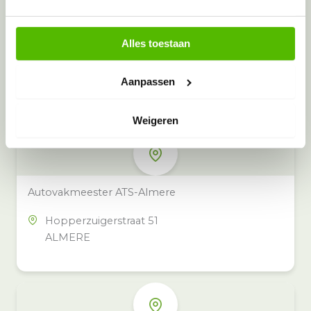
Alles toestaan
Meer inzamelpunten in de buurt
Eeko heeft meer dan 100
Aanpassen
inzamelpunten in het hele land,
ook in jouw buurt.
Weigeren
Autovakmeester ATS-Almere
Hopperzuigerstraat 51
ALMERE