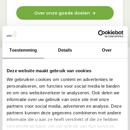
Over onze goede doelen
Toestemming
Details
Over
Vraag & antwoord
Deze website maakt gebruik van cookies
De meest voorkomende vragen over onze dienst vind
We gebruiken cookies om content en advertenties te
je hier.
personaliseren, om functies voor social media te bieden
en om ons websiteverkeer te analyseren. Ook delen we
informatie over uw gebruik van onze site met onze
Bekijk alle antwoorden
partners voor social media, adverteren en analyse. Deze
partners kunnen deze gegevens combineren met andere
informatie die u aan ze heeft verstrekt of die ze hebben
verzameld op basis van uw gebruik van hun services.