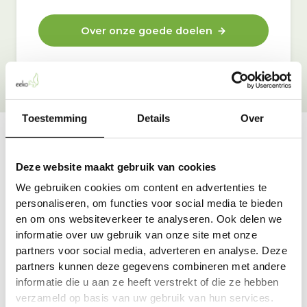
Over onze goede doelen
Toestemming
Details
Over
Vraag & antwoord
Deze website maakt gebruik van cookies
De meest voorkomende vragen over onze dienst vind
We gebruiken cookies om content en advertenties te
je hier.
personaliseren, om functies voor social media te bieden
en om ons websiteverkeer te analyseren. Ook delen we
informatie over uw gebruik van onze site met onze
Bekijk alle antwoorden
partners voor social media, adverteren en analyse. Deze
partners kunnen deze gegevens combineren met andere
informatie die u aan ze heeft verstrekt of die ze hebben
verzameld op basis van uw gebruik van hun services.