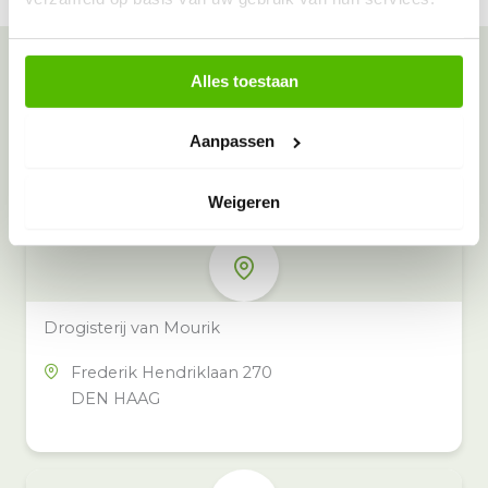
Alles toestaan
Meer inzamelpunten in de buurt
Eeko heeft meer dan 100
Aanpassen
inzamelpunten in het hele land,
Weigeren
ook in jouw buurt.
Drogisterij van Mourik
Frederik Hendriklaan 270
DEN HAAG