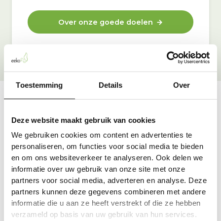
Over onze goede doelen
Toestemming
Details
Over
Vraag & antwoord
Deze website maakt gebruik van cookies
De meest voorkomende vragen over onze dienst vind
We gebruiken cookies om content en advertenties te
je hier.
personaliseren, om functies voor social media te bieden
en om ons websiteverkeer te analyseren. Ook delen we
informatie over uw gebruik van onze site met onze
Bekijk alle antwoorden
partners voor social media, adverteren en analyse. Deze
partners kunnen deze gegevens combineren met andere
informatie die u aan ze heeft verstrekt of die ze hebben
verzameld op basis van uw gebruik van hun services.