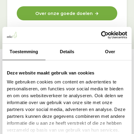
Over onze goede doelen
Toestemming
Details
Over
Vraag & antwoord
Deze website maakt gebruik van cookies
De meest voorkomende vragen over onze dienst vind
We gebruiken cookies om content en advertenties te
je hier.
personaliseren, om functies voor social media te bieden
en om ons websiteverkeer te analyseren. Ook delen we
informatie over uw gebruik van onze site met onze
Bekijk alle antwoorden
partners voor social media, adverteren en analyse. Deze
partners kunnen deze gegevens combineren met andere
informatie die u aan ze heeft verstrekt of die ze hebben
verzameld op basis van uw gebruik van hun services.