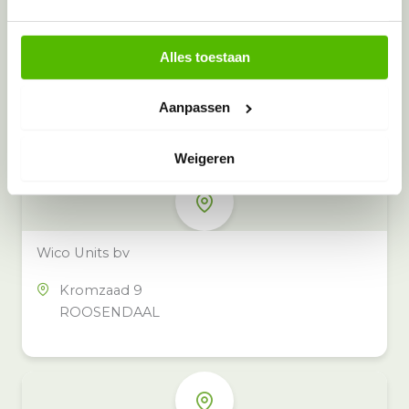
Alles toestaan
Meer inzamelpunten in de buurt
Eeko heeft meer dan 100
Aanpassen
inzamelpunten in het hele land,
ook in jouw buurt.
Weigeren
Wico Units bv
Kromzaad 9
ROOSENDAAL