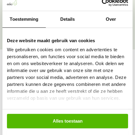
Over onze goede doelen
Toestemming
Details
Over
Deze website maakt gebruik van cookies
We gebruiken cookies om content en advertenties te
personaliseren, om functies voor social media te bieden
en om ons websiteverkeer te analyseren. Ook delen we
informatie over uw gebruik van onze site met onze
Vraag & antwoord
partners voor social media, adverteren en analyse. Deze
De meest voorkomende vragen over onze dienst vind
partners kunnen deze gegevens combineren met andere
je hier.
informatie die u aan ze heeft verstrekt of die ze hebben
verzameld op basis van uw gebruik van hun services.
Bekijk alle antwoorden
Alles toestaan