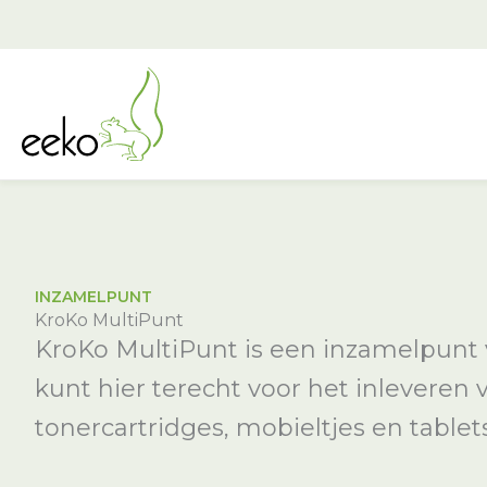
Ga
naar
de
inhoud
INZAMELPUNT
KroKo MultiPunt
KroKo MultiPunt is een inzamelpunt v
kunt hier terecht voor het inleveren 
tonercartridges, mobieltjes en tablets