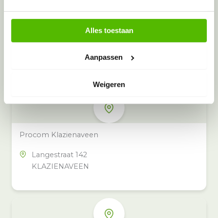
Alles toestaan
Meer inzamelpunten in de buurt
Eeko heeft meer dan 100
Aanpassen
inzamelpunten in het hele land,
ook in jouw buurt.
Weigeren
Procom Klazienaveen
Langestraat 142
KLAZIENAVEEN