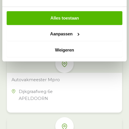
Alles toestaan
Meer inzamelpunten in de buurt
Eeko heeft meer dan 100
Aanpassen
inzamelpunten in het hele land,
ook in jouw buurt.
Weigeren
Autovakmeester Mpro
Dijkgraafweg 6e
APELDOORN