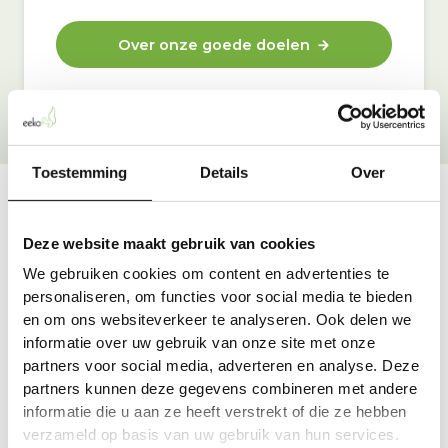
Over onze goede doelen
Toestemming
Details
Over
Vraag & antwoord
Deze website maakt gebruik van cookies
De meest voorkomende vragen over onze dienst vind
We gebruiken cookies om content en advertenties te
je hier.
personaliseren, om functies voor social media te bieden
en om ons websiteverkeer te analyseren. Ook delen we
informatie over uw gebruik van onze site met onze
Bekijk alle antwoorden
partners voor social media, adverteren en analyse. Deze
partners kunnen deze gegevens combineren met andere
informatie die u aan ze heeft verstrekt of die ze hebben
verzameld op basis van uw gebruik van hun services.