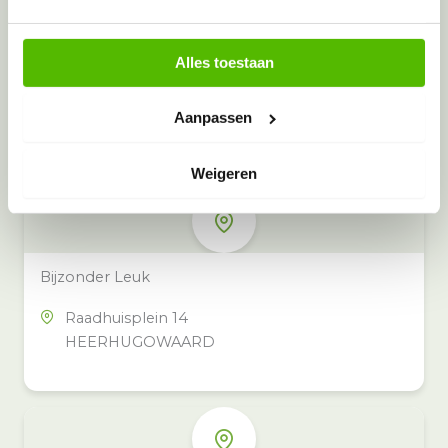
Alles toestaan
Meer inzamelpunten in de buurt
Eeko heeft meer dan 100
Aanpassen
inzamelpunten in het hele land,
ook in jouw buurt.
Weigeren
Bijzonder Leuk
Raadhuisplein 14
HEERHUGOWAARD