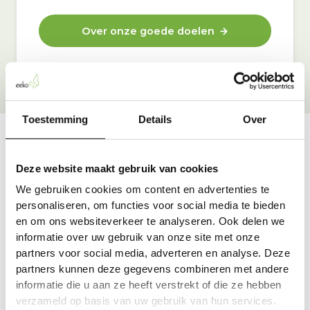
Over onze goede doelen
Toestemming
Details
Over
Vraag & antwoord
Deze website maakt gebruik van cookies
De meest voorkomende vragen over onze dienst vind
We gebruiken cookies om content en advertenties te
je hier.
personaliseren, om functies voor social media te bieden
en om ons websiteverkeer te analyseren. Ook delen we
informatie over uw gebruik van onze site met onze
Bekijk alle antwoorden
partners voor social media, adverteren en analyse. Deze
partners kunnen deze gegevens combineren met andere
informatie die u aan ze heeft verstrekt of die ze hebben
verzameld op basis van uw gebruik van hun services.