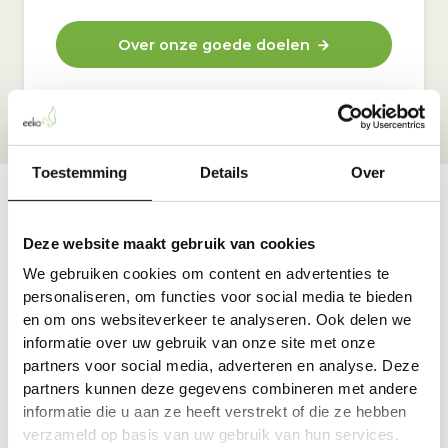
Over onze goede doelen
Toestemming
Details
Over
Vraag & antwoord
Deze website maakt gebruik van cookies
De meest voorkomende vragen over onze dienst vind
We gebruiken cookies om content en advertenties te
je hier.
personaliseren, om functies voor social media te bieden
en om ons websiteverkeer te analyseren. Ook delen we
informatie over uw gebruik van onze site met onze
Bekijk alle antwoorden
partners voor social media, adverteren en analyse. Deze
partners kunnen deze gegevens combineren met andere
informatie die u aan ze heeft verstrekt of die ze hebben
verzameld op basis van uw gebruik van hun services.