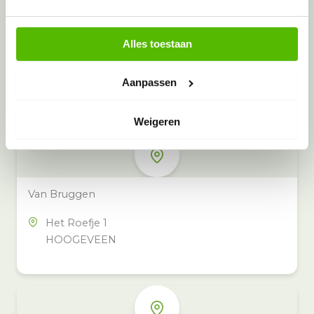
Alles toestaan
Meer inzamelpunten in de buurt
Eeko heeft meer dan 100
Aanpassen
inzamelpunten in het hele land,
ook in jouw buurt.
Weigeren
Van Bruggen
Het Roefje 1
HOOGEVEEN