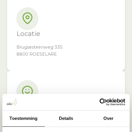
Locatie
Brugsesteenweg 335
8800 ROESELARE
Inzameldoel
Toestemming
Details
Over
Door bij Kwantum Roeselare in te leveren,
steunt u: CLINICLOWNS