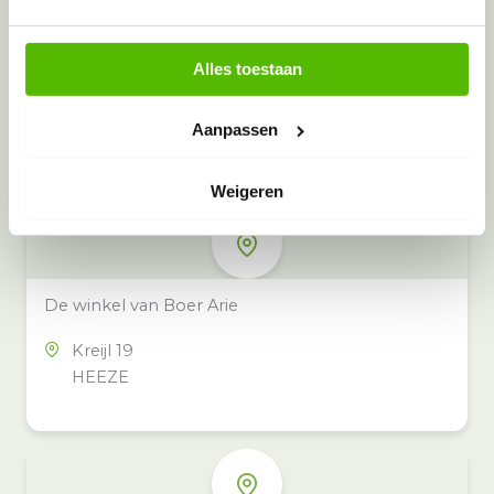
Alles toestaan
Meer inzamelpunten in de buurt
Eeko heeft meer dan 100
Aanpassen
inzamelpunten in het hele land,
ook in jouw buurt.
Weigeren
De winkel van Boer Arie
Kreijl 19
HEEZE