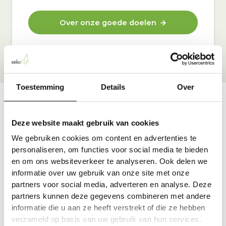
Over onze goede doelen
Toestemming
Details
Over
Vraag & antwoord
Deze website maakt gebruik van cookies
De meest voorkomende vragen over onze dienst vind
We gebruiken cookies om content en advertenties te
je hier.
personaliseren, om functies voor social media te bieden
en om ons websiteverkeer te analyseren. Ook delen we
informatie over uw gebruik van onze site met onze
Bekijk alle antwoorden
partners voor social media, adverteren en analyse. Deze
partners kunnen deze gegevens combineren met andere
informatie die u aan ze heeft verstrekt of die ze hebben
verzameld op basis van uw gebruik van hun services.