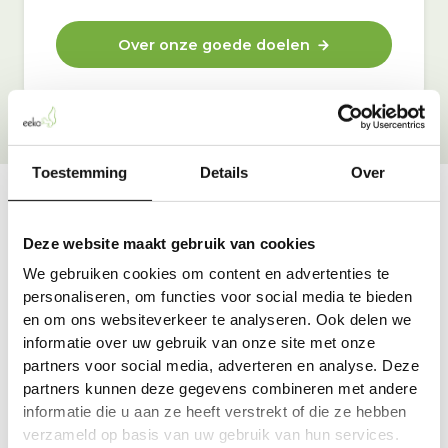
Over onze goede doelen
Toestemming
Details
Over
Vraag & antwoord
Deze website maakt gebruik van cookies
De meest voorkomende vragen over onze dienst vind
We gebruiken cookies om content en advertenties te
je hier.
personaliseren, om functies voor social media te bieden
en om ons websiteverkeer te analyseren. Ook delen we
informatie over uw gebruik van onze site met onze
Bekijk alle antwoorden
partners voor social media, adverteren en analyse. Deze
partners kunnen deze gegevens combineren met andere
informatie die u aan ze heeft verstrekt of die ze hebben
verzameld op basis van uw gebruik van hun services.