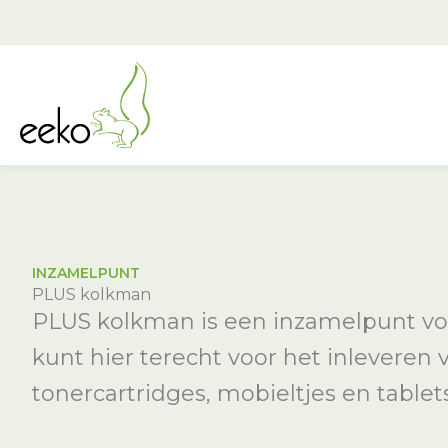
Ga
naar
de
inhoud
INZAMELPUNT
PLUS kolkman
PLUS kolkman is een inzamelpunt voor
kunt hier terecht voor het inleveren 
tonercartridges, mobieltjes en tablets