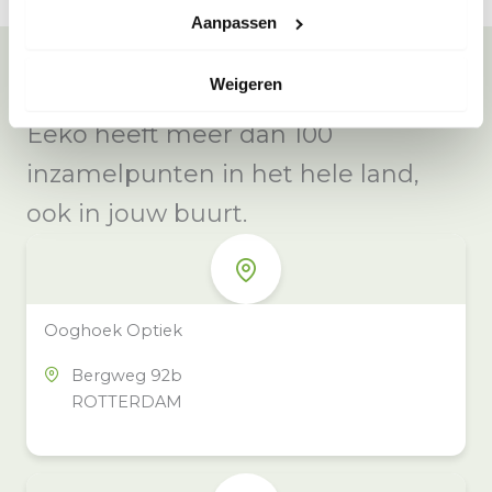
Aanpassen
Weigeren
Meer inzamelpunten in de buurt
Eeko heeft meer dan 100
inzamelpunten in het hele land,
ook in jouw buurt.
Ooghoek Optiek
Bergweg 92b
ROTTERDAM