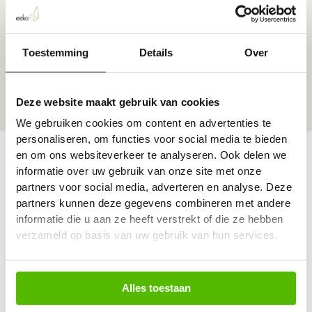
INSTITUUT NEDERLAND
Over onze goede doelen
Toestemming
Details
Over
Deze website maakt gebruik van cookies
We gebruiken cookies om content en advertenties te
personaliseren, om functies voor social media te bieden
en om ons websiteverkeer te analyseren. Ook delen we
informatie over uw gebruik van onze site met onze
Vraag & antwoord
partners voor social media, adverteren en analyse. Deze
partners kunnen deze gegevens combineren met andere
De meest voorkomende vragen over onze dienst vind
informatie die u aan ze heeft verstrekt of die ze hebben
je hier.
verzameld op basis van uw gebruik van hun services.
Bekijk alle antwoorden
Alles toestaan