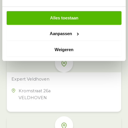
Alles toestaan
Meer inzamelpunten in de buurt
Eeko heeft meer dan 100
Aanpassen
inzamelpunten in het hele land,
ook in jouw buurt.
Weigeren
Expert Veldhoven
Kromstraat 26a
VELDHOVEN