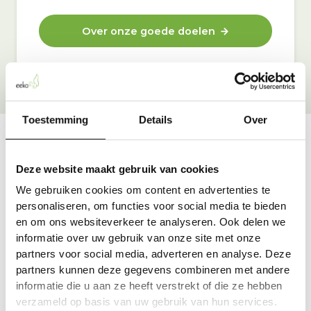
Over onze goede doelen
Toestemming
Details
Over
Vraag & antwoord
Deze website maakt gebruik van cookies
De meest voorkomende vragen over onze dienst vind
We gebruiken cookies om content en advertenties te
je hier.
personaliseren, om functies voor social media te bieden
en om ons websiteverkeer te analyseren. Ook delen we
informatie over uw gebruik van onze site met onze
Bekijk alle antwoorden
partners voor social media, adverteren en analyse. Deze
partners kunnen deze gegevens combineren met andere
informatie die u aan ze heeft verstrekt of die ze hebben
verzameld op basis van uw gebruik van hun services.