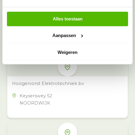
Alles toestaan
Meer inzamelpunten in de buurt
Eeko heeft meer dan 100
Aanpassen
inzamelpunten in het hele land,
ook in jouw buurt.
Weigeren
Hoogervorst Elektrotechniek bv
Keyserswey 52
NOORDWIJK