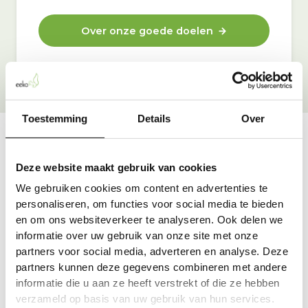
Over onze goede doelen
Toestemming
Details
Over
Vraag & antwoord
Deze website maakt gebruik van cookies
De meest voorkomende vragen over onze dienst vind
We gebruiken cookies om content en advertenties te
je hier.
personaliseren, om functies voor social media te bieden
en om ons websiteverkeer te analyseren. Ook delen we
informatie over uw gebruik van onze site met onze
Bekijk alle antwoorden
partners voor social media, adverteren en analyse. Deze
partners kunnen deze gegevens combineren met andere
informatie die u aan ze heeft verstrekt of die ze hebben
verzameld op basis van uw gebruik van hun services.