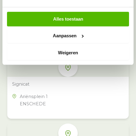
Alles toestaan
Meer inzamelpunten in de buurt
Eeko heeft meer dan 100
Aanpassen
inzamelpunten in het hele land,
ook in jouw buurt.
Weigeren
Signicat
Ariënsplein 1
ENSCHEDE