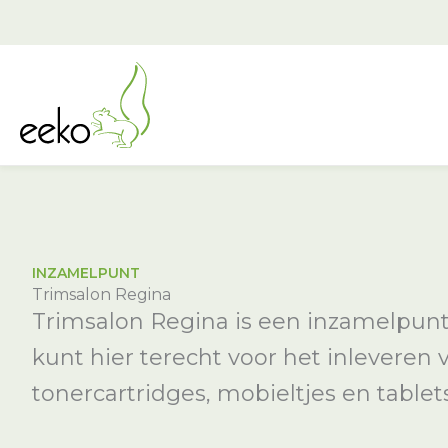
Ga
naar
de
inhoud
INZAMELPUNT
Trimsalon Regina
Trimsalon Regina is een inzamelpunt 
kunt hier terecht voor het inleveren 
tonercartridges, mobieltjes en tablets