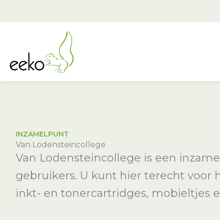
Ga
naar
de
inhoud
INZAMELPUNT
Van Lodensteincollege
Van Lodensteincollege is een inzamel
gebruikers. U kunt hier terecht voor
inkt- en tonercartridges, mobieltjes e