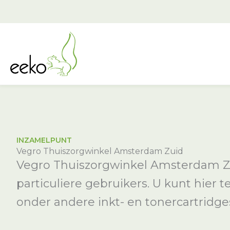
Ga
naar
de
inhoud
INZAMELPUNT
Vegro Thuiszorgwinkel Amsterdam Zuid
Vegro Thuiszorgwinkel Amsterdam Zu
particuliere gebruikers. U kunt hier 
onder andere inkt- en tonercartridges