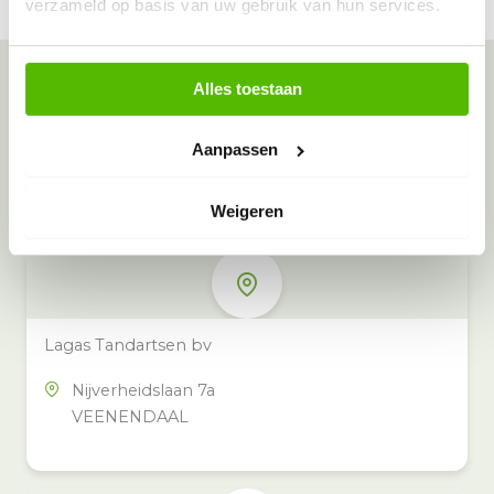
verzameld op basis van uw gebruik van hun services.
Alles toestaan
Meer inzamelpunten in de buurt
Eeko heeft meer dan 100
Aanpassen
inzamelpunten in het hele land,
Weigeren
ook in jouw buurt.
Lagas Tandartsen bv
Nijverheidslaan 7a
VEENENDAAL