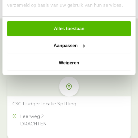
verzameld op basis van uw gebruik van hun services.
Alles toestaan
Meer inzamelpunten in de buurt
Aanpassen
Eeko heeft meer dan 100
inzamelpunten in het hele land,
Weigeren
ook in jouw buurt.
CSG Liudger locatie Splitting
Leerweg 2
DRACHTEN