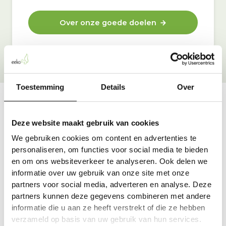
Over onze goede doelen
Toestemming
Details
Over
Vraag & antwoord
Deze website maakt gebruik van cookies
De meest voorkomende vragen over onze dienst vind
We gebruiken cookies om content en advertenties te
je hier.
personaliseren, om functies voor social media te bieden
en om ons websiteverkeer te analyseren. Ook delen we
informatie over uw gebruik van onze site met onze
Bekijk alle antwoorden
partners voor social media, adverteren en analyse. Deze
partners kunnen deze gegevens combineren met andere
informatie die u aan ze heeft verstrekt of die ze hebben
verzameld op basis van uw gebruik van hun services.